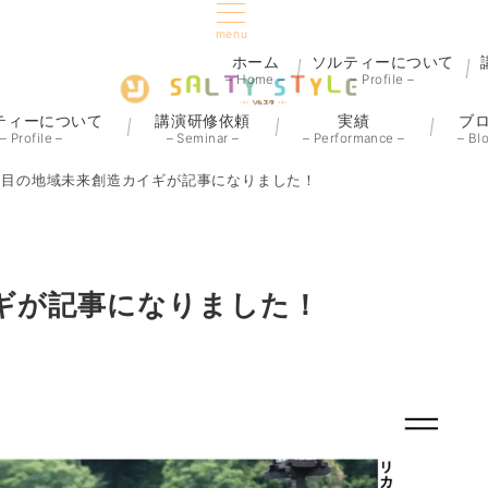
menu
ホーム
ソルティーについて
– Home –
– Profile –
ティーについて
講演研修依頼
実績
ブ
– Profile –
– Seminar –
– Performance –
– Bl
回目の地域未来創造カイギが記事になりました！
ギが記事になりました！