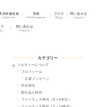
講演研修依頼
実績
ブログ
問い合わせ
– Seminar –
– Performance –
– Blog –
– inquiry –
ログ
問い合わせ
og –
– inquiry –
カテゴリー
ソルティーについて
プロフィール
応援メッセージ
学生時代
新社会人時代
フリーランス時代（0〜4年目）
フリーランス時代（5～10年目）