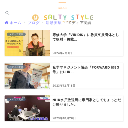
menu
ホーム
ブログ
活動実績
メディア実績
メディア実績
専修大学『VIRIDIS』に教員支援団体とし
て取材・掲載...
2024年7月1日
メディア実績
私学マネジメント協会『FORWARD 第83
号』にLHR...
2023年12月18日
メディア実績
NHK水戸放送局に専門家としてちょっとだ
け映りました。
2023年10月26日