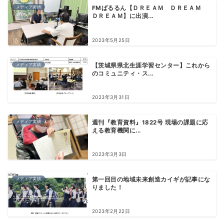
メディア実績
FMぱるるん【ＤＲＥＡＭ ＤＲＥＡＭ
ＤＲＥＡＭ】に出演...
2023年5月25日
メディア実績
【茨城県県北生涯学習センター】これから
のコミュニティ・ス...
2023年3月31日
メディア実績
週刊『教育資料』1822号 現場の課題に応
える教育機関に...
2023年3月3日
メディア実績
第一回目の地域未来創造カイギが記事にな
りました！
2023年2月22日