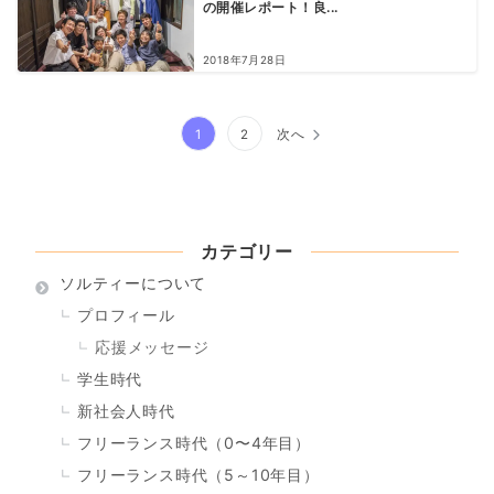
の開催レポート！良...
2018年7月28日
投
1
2
次へ
稿
の
ペ
カテゴリー
ー
ソルティーについて
プロフィール
ジ
応援メッセージ
送
学生時代
り
新社会人時代
フリーランス時代（0〜4年目）
フリーランス時代（5～10年目）