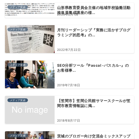
メディア実績
山形県教育委員会主催の地域学校協働活動
推進員養成講座の様...
2023年2月1日
メディア実績
月刊リーダーシップ『実務に活かすプログ
ラミング的思考』の...
2022年7月22日
メディア実績
SEO分析ツール『Pascal -パスカル-』の
お客様事...
2019年7月18日
メディア実績
【笠間市】笠間公民館サマースクールが笠
間市教育情報誌に掲...
2018年8月17日
メディア実績
茨城のブロガー向け交流会ミックスアップ