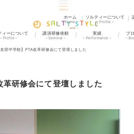
menu
ホーム
ソルティーについて
– Home –
– Profile –
ティーについて
講演研修依頼
実績
ブ
– Profile –
– Seminar –
– Performance –
– Bl
友部中学校】PTA改革研修会にて登壇しました
A改革研修会にて登壇しました