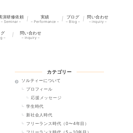
講演研修依頼
実績
ブログ
問い合わせ
– Seminar –
– Performance –
– Blog –
– inquiry –
ログ
問い合わせ
og –
– inquiry –
カテゴリー
ソルティーについて
プロフィール
応援メッセージ
学生時代
新社会人時代
フリーランス時代（0〜4年目）
フリーランス時代（5～10年目）