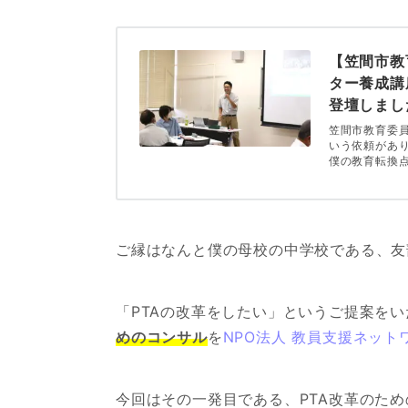
【笠間市教
ター養成講
登壇しまし
笠間市教育委員
いう依頼があ
僕の教育転換
ご縁はなんと僕の母校の中学校である、友
「PTAの改革をしたい」というご提案を
めのコンサル
を
NPO法人 教員支援ネットワ
今回はその一発目である、PTA改革のた