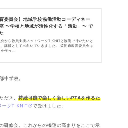
育委員会】地域学校協働活動コーディネー
座 〜学校と地域が活性化する「活動」〜 で
た
会から教員支援ネットワークT-KNITと協働で行いたいと
り、講師として出向いていきました。 笠間市教育委員会は
点を作っ…
部中学校。
いただき、
持続可能で楽しく新しいPTAを作るた
ークT-KNIT
で受けました。
めの研修会。これからの機運の高まりをここで示