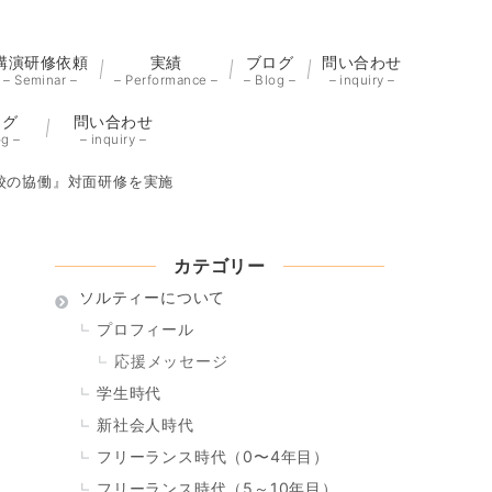
講演研修依頼
実績
ブログ
問い合わせ
– Seminar –
– Performance –
– Blog –
– inquiry –
ログ
問い合わせ
og –
– inquiry –
校の協働』対面研修を実施
カテゴリー
ソルティーについて
プロフィール
応援メッセージ
学生時代
新社会人時代
フリーランス時代（0〜4年目）
フリーランス時代（5～10年目）