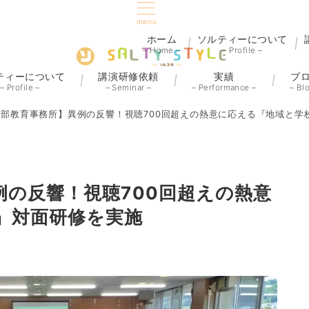
menu
ホーム
ソルティーについて
– Home –
– Profile –
ティーについて
講演研修依頼
実績
ブ
– Profile –
– Seminar –
– Performance –
– Bl
部教育事務所】異例の反響！視聴700回超えの熱意に応える『地域と学
例の反響！視聴700回超えの熱意
』対面研修を実施