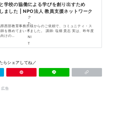
と学校の協働による学びを創り出すため
しました | NPO法人 教員支援ネットワーク
馬県西部教育事務所様からのご依頼で、コミュニティ・ス
師を務めてまいりました。 講師: 塩畑 貴志 実は、昨年度
県向けの…
たらシェアしてね／
広告