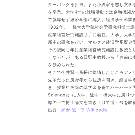
ターバックを担当。また小説家を志し文学を
を卒業。大学4年の就職活動では金融機関
て就職せず経済学部に編入。経済学部卒業
1982年、一橋大大学院社会学研究科博士
産業経営研究施設助手に着任。大学、大学
新史の研究を行い、マルクス経済学系歴史
その後同じ年に産業経営研究施設に教授と
くなったが、ある日野中教授から「お前は
を勧められた。
そこで今井賢一所長に陳情したところアメ
先輩だった曳野孝から住所を聞き、経営学
き、授業料免除の奨学金を得てハーバード大学大学院（
Sciences）に入学。途中一橋大学に戻り
導の下で博士論文を書き上げて博士号を取
出典：
米倉 誠一郎 Wikipedia