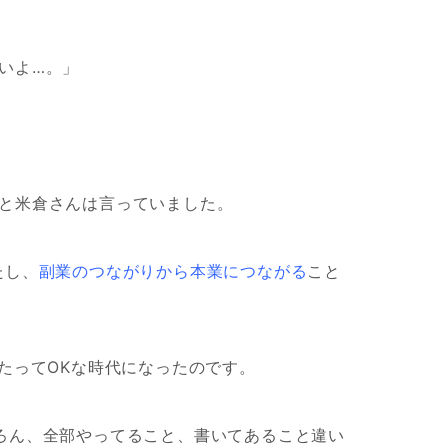
いよ…。」
と米倉さんは言っていました。
たし、
副業のつながりから本業につながる
こと
たってOKな時代になったのです。
ろん、全部やってること、書いてあること違い