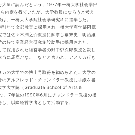
大量に読んだという。1977年一橋大学社会学部
から内定を得ていたが、大学教員になろうと考え
後は、一橋大大学院社会学研究科に進学した。
課程1年で文部教官に採用され一橋大学商学部附属
院では佐々木潤之介教授に師事し幕末史、明治維
学の枠で産業経営研究施設助手に採用された。
して採用された経営学者の野中郁次郎教授と親し
本当に馬鹿だな。」などと言われ、アメリカ行き
リカの大学での博士号取得を勧められた。大学の
者のアルフレッド・チャンドラー教授に手紙を書
Graduate School of Arts &
つつ、7年後の1990年6月にチャンドラー教授の指
得し、以降経営学者として活動する。