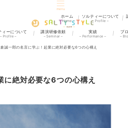
menu
ホーム
ソルティーについて
– Home –
– Profile –
ティーについて
講演研修依頼
実績
ブ
– Profile –
– Seminar –
– Performance –
– Bl
米倉誠一郎の名言に学ぶ！起業に絶対必要な6つの心構え
業に絶対必要な6つの心構え